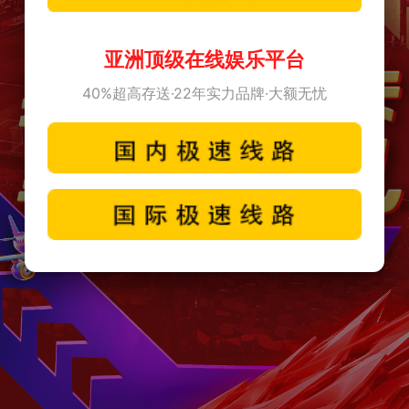
亚洲顶级在线娱乐平台
40%超高存送·22年实力品牌·大额无忧